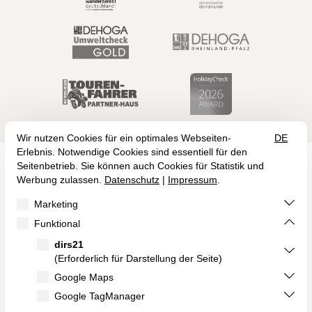
Birkenweg 1
55469 Klosterkumbd
+49 (6761) 954 00
info@landidyll-birkenhof.de
Kulinarischer Kalender
Hotelprospekt
Offene Stellen