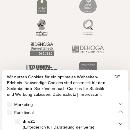
Birkenweg 1
55469 Klosterkumbd
+49 (6761) 954 00
info@landidyll-birkenhof.de