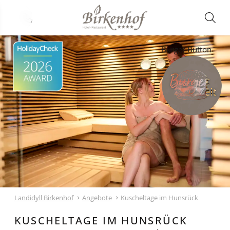
Burger Button
Landidyll Birkenhof
Angebote
Kuscheltage im Hunsrück
KUSCHELTAGE IM HUNSRÜCK