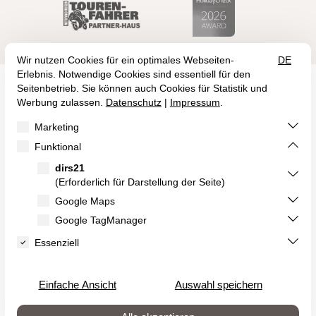
Birkenweg 1
55469 Klosterkumbd
+49 (6761) 954 00
info@landidyll-birkenhof.de
Kulinarischer Kalender
Hotelprospekt
Offene Stellen
Vertrag widerrufen
Impressum
Landidyll Treuepass
Datenschutz
Infos zu Landidyll
AGB
Erklärung zur Barrierefreiheit




©2026 Hotel Birkenhof OHG — Site by
prointernet