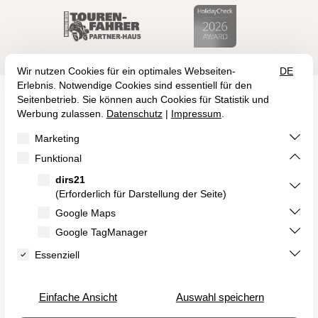
Birkenweg 1
55469 Klosterkumbd
+49 (6761) 954 00
info@landidyll-birkenhof.de
Kulinarischer Kalender
Hotelprospekt
Offene Stellen
Vertrag widerrufen
Impressum
Landidyll Treuepass
Datenschutz
Infos zu Landidyll
AGB
Erklärung zur Barrierefreiheit



